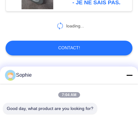
- JE NE SAIS PAS.
loading...
CONTACT!
Catégories populaires
Tous
Sophie
Élément filtrant de
Élément filtrant de
7:04 AM
cartouche
brouillard d'huile
Good day, what product are you looking for?
Élément hydraulique
élément filtrant de
de filtre à huile
gaz