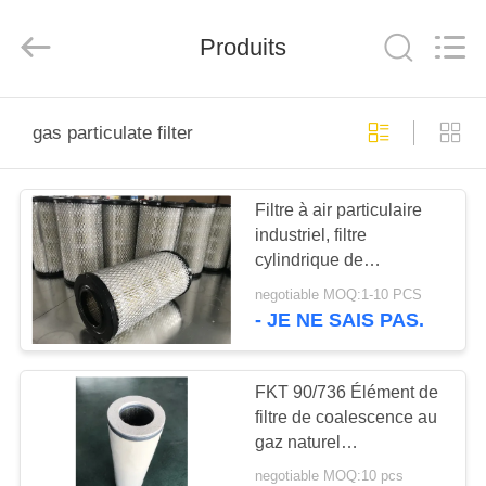
Zhangjiagang
Filterk
Filtration
Produits
Equipment
Co.,Ltd.
All
Rights
Reserved.
MAISON
gas particulate filter
PRODUITS
Filtre à air particulaire
industriel, filtre
LE
cylindrique de
SPECTACLE
substance particulaire
negotiable MOQ:1-10 PCS
de gaz
VR
- JE NE SAIS PAS.
À
FKT 90/736 Élément de
filtre de coalescence au
PROPOS
gaz naturel
DE
Remplacement pour
negotiable MOQ:10 pcs