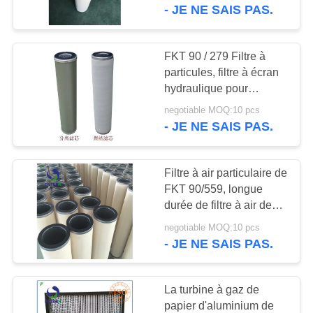
NOUS
élément de filtre
- JE NE SAIS PAS.
VISITE
FKT 90 / 279 Filtre à
DE
particules, filtre à écran
hydraulique pour
L'USINE
gazoducs
negotiable MOQ:10 pcs
- JE NE SAIS PAS.
CONTRÔLE
QUALITÉ
Filtre à air particulaire de
FKT 90/559, longue
CONTACTEZ-
durée de filtre à air de
rendement élevé
NOUS
negotiable MOQ:10 pcs
- JE NE SAIS PAS.
NOUVELLES
La turbine à gaz de
papier d'aluminium de