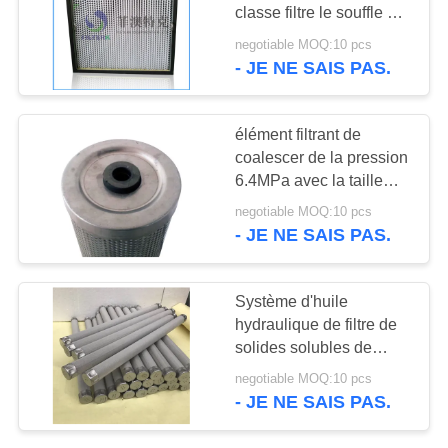
CAS
classe filtre le souffle de
tir en forme de boîte
negotiable MOQ:10 pcs
d'ennemi de l'efficacité
PLAN
- JE NE SAIS PAS.
F9
DU
SITE
élément filtrant de
coalescer de la pression
6.4MPa avec la taille
PRIVACY
adaptée aux besoins du
negotiable MOQ:10 pcs
client par joint en feutre
POLICY
- JE NE SAIS PAS.
de laine
Système d'huile
hydraulique de filtre de
solides solubles de
lubrification marine de
negotiable MOQ:10 pcs
bateau pour les filtres
- JE NE SAIS PAS.
rinçants à partir de
l'orifice de vidange