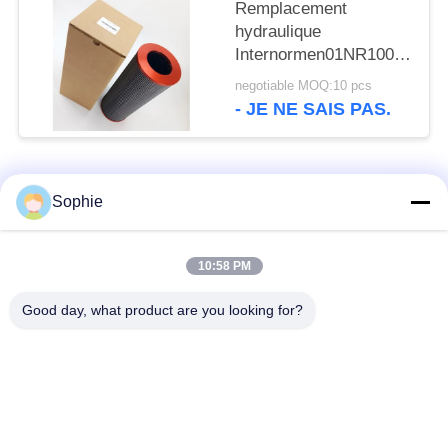
Remplacement
hydraulique
Internormen01NR1000.10V
d'exactitude de
negotiable MOQ:10 pcs
l'élément 3µm de filtre
- JE NE SAIS PAS.
à huile de fibre de
verre. 10. POINT
D'ÉBULLITION
Catégories populaires
Tous
Sophie
Élément filtrant de
Élément filtrant de
10:58 PM
cartouche
brouillard d'huile
Good day, what product are you looking for?
Élément hydraulique
élément filtrant de
de filtre à huile
gaz
Cartouche de filtre à
Élément filtrant de