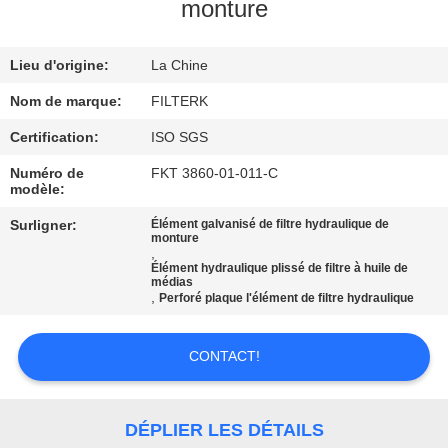
NOUS
monture
Lieu d'origine:
La Chine
VISITE
DE
Nom de marque:
FILTERK
L'USINE
Certification:
ISO SGS
Numéro de
FKT 3860-01-011-C
modèle:
CONTRÔLE
Surligner:
Élément galvanisé de filtre hydraulique de
QUALITÉ
monture
,
Élément hydraulique plissé de filtre à huile de
médias
CONTACTEZ-
,
Perforé plaque l'élément de filtre hydraulique
NOUS
CONTACT!
NOUVELLES
DÉPLIER LES DÉTAILS