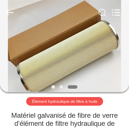
Zhangjiagang
Filterk
Filtration
Equipment
Co.,Ltd.
All
Rights
Reserved.
MAISON
PRODUITS
LE
SPECTACLE
VR
À
Élément hydraulique de filtre à huile
PROPOS
Matériel galvanisé de fibre de verre
DE
d'élément de filtre hydraulique de