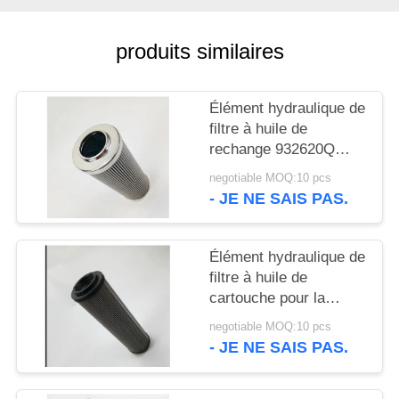
CAS
produits similaires
PLAN
DU
Élément hydraulique de
SITE
filtre à huile de
rechange 932620Q
pour le système d'huile
PRIVACY
negotiable MOQ:10 pcs
hydraulique
- JE NE SAIS PAS.
POLICY
Élément hydraulique de
filtre à huile de
cartouche pour la
monture d'acier
negotiable MOQ:10 pcs
inoxydable de turbine à
- JE NE SAIS PAS.
gaz