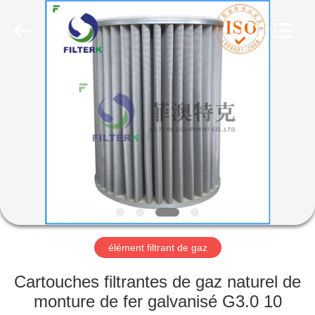
Zhangjiagang
Filterk
Filtration
Equipment
Co.,Ltd.
All
Rights
Reserved.
MAISON
PRODUITS
LE
SPECTACLE
VR
À
élément filtrant de gaz
PROPOS
Cartouches filtrantes de gaz naturel de
DE
monture de fer galvanisé G3.0 10