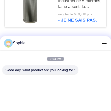
industriel de 5 microns,
laine a senti la
cartouche filtrante de
negotiable MOQ:10 pcs
gaz naturel
- JE NE SAIS PAS.
Catégories populaires
Tous
Sophie
Élément filtrant de
Élément filtrant de
9:04 PM
cartouche
brouillard d'huile
Good day, what product are you looking for?
Élément hydraulique
élément filtrant de
de filtre à huile
gaz
Cartouche de filtre à
Élément filtrant de
air
coalescer