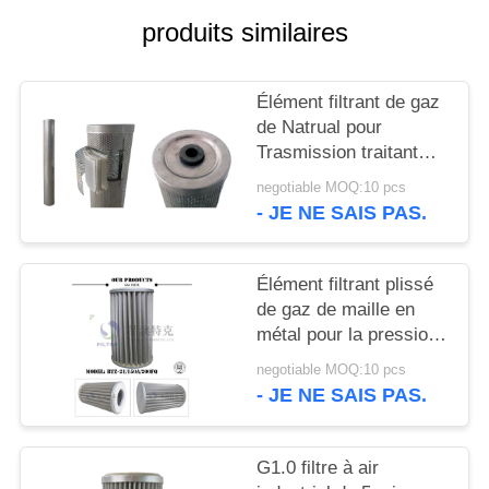
CAS
produits similaires
PLAN
Élément filtrant de gaz
DU
de Natrual pour
SITE
Trasmission traitant
PPEF - modèle 336
negotiable MOQ:10 pcs
- JE NE SAIS PAS.
PRIVACY
POLICY
Élément filtrant plissé
de gaz de maille en
métal pour la pression
de l'industrie 6.4MPa
negotiable MOQ:10 pcs
de canalisation
- JE NE SAIS PAS.
G1.0 filtre à air