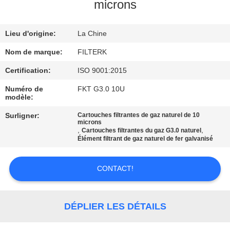
NOUS
microns
Lieu d'origine:
La Chine
VISITE
DE
Nom de marque:
FILTERK
L'USINE
Certification:
ISO 9001:2015
Numéro de
FKT G3.0 10U
modèle:
CONTRÔLE
Surligner:
Cartouches filtrantes de gaz naturel de 10
QUALITÉ
microns
,
,
Cartouches filtrantes du gaz G3.0 naturel
Élément filtrant de gaz naturel de fer galvanisé
CONTACTEZ-
NOUS
CONTACT!
NOUVELLES
DÉPLIER LES DÉTAILS