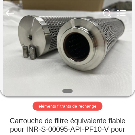
Zhangjiagang
Filterk
Filtration
Equipment
Co.,Ltd.
All
Rights
Reserved.
MAISON
PRODUITS
LE
SPECTACLE
VR
À
éléments filtrants de rechange
PROPOS
Cartouche de filtre équivalente fiable
DE
pour INR-S-00095-API-PF10-V pour