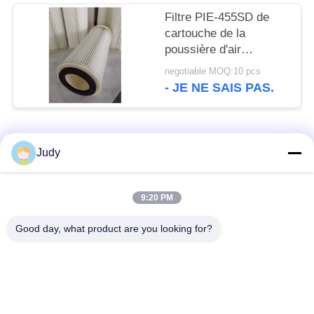
automatiques
Filtre PIE-455SD de
cartouche de la
poussière d'air
d'éléments filtrants de
negotiable MOQ:10 pcs
rechange de Filterk
- JE NE SAIS PAS.
Amano
Catégories populaires
Tous
Judy
Élément filtrant de
Élément filtrant de
9:20 PM
cartouche
brouillard d'huile
Good day, what product are you looking for?
Élément hydraulique
élément filtrant de
de filtre à huile
gaz
Cartouche de filtre à
Élément filtrant de