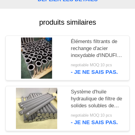
CAS
PLAN
produits similaires
DU
SITE
Éléments filtrants de
rechange d'acier
inoxydable d'INDUFIL
PRIVACY
00710-BAS-SS010-V
negotiable MOQ:10 pcs
POLICY
- JE NE SAIS PAS.
Système d'huile
hydraulique de filtre de
solides solubles de
lubrification marine de
negotiable MOQ:10 pcs
bateau pour les filtres
- JE NE SAIS PAS.
rinçants à partir de
l'orifice de vidange