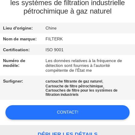
NOUS
les systèmes de filtration industrielle
pétrochimique à gaz naturel
VISITE
Lieu d'origine:
Chine
DE
Nom de marque:
FILTERK
L'USINE
Certification:
ISO 9001
CONTRÔLE
Numéro de
Les données relatives à la fréquence de
modèle:
détection sont fournies à l'autorité
QUALITÉ
compétente de l'État me
Surligner:
,
cartouche filtrante de gaz naturel
,
Cartouche de filtre pétrochimique
CONTACTEZ-
Cartouches de filtre pour les systèmes de
filtration industriels
NOUS
CONTACT!
NOUVELLES
DÉPLIER LES DÉTAILS