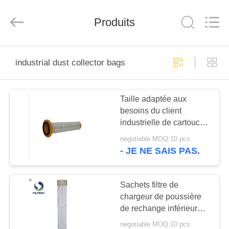
Zhangjiagang
Filterk
Filtration
Produits
Equipment
Co.,Ltd.
All
Rights
Reserved.
MAISON
industrial dust collector bags
PRODUITS
Taille adaptée aux
besoins du client
LE
industrielle de cartouche
SPECTACLE
filtrante de collecteur de
negotiable MOQ:10 pcs
poussière avec la
VR
- JE NE SAIS PAS.
grande région de filtre
À
Sachets filtre de
chargeur de poussière
PROPOS
de rechange inférieure
DE
de collecteur, sacs
negotiable MOQ:10 pcs