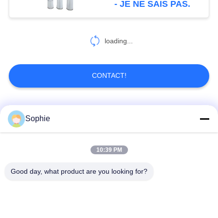
- JE NE SAIS PAS.
loading...
CONTACT!
Catégories populaires
Tous
Sophie
Élément filtrant de
Élément filtrant de
10:39 PM
cartouche
brouillard d'huile
Good day, what product are you looking for?
Élément hydraulique
élément filtrant de
de filtre à huile
gaz