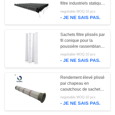
CAS
filtre industriels statiques
de ciment de BHA anti
negotiable MOQ:10 pcs
PLAN
- JE NE SAIS PAS.
DU
SITE
Sachets filtre plissés par
fil conique pour la
poussière rassemblant
PRIVACY
des médias de polyester
negotiable MOQ:10 pcs
POLICY
- JE NE SAIS PAS.
Rendement élevé plissé
par chapeau en
caoutchouc de sachets
filtre diamètre de 153 *
negotiable MOQ:10 pcs
de 2000mm pour le
- JE NE SAIS PAS.
ciment