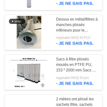
NOUS
industriels plissés de
- JE NE SAIS PAS.
collecteur de poussière
VISITE
Dessus en métal/filtres à
DE
manches plissés
inférieurs pour le
L'USINE
collecteur de poussière
negotiable MOQ:10 PCS
industriel
- JE NE SAIS PAS.
CONTRÔLE
QUALITÉ
Sacs à filtre plissés
moulés en PTFE PU,
CONTACTEZ-
153 * 2000 mm Sacs à
filtre pour extracteur de
NOUS
negotiable MOQ:10 pcs
poussière
- JE NE SAIS PAS.
NOUVELLES
2 mètres ont plissé les
sachets filtre, sachets